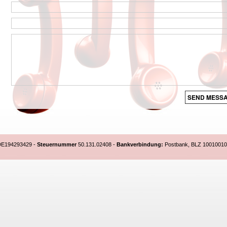
E194293429 -
Steuernummer
50.131.02408
-
Bankverbindung:
Postbank, BLZ
10010010