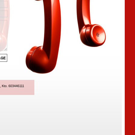
, Kto.
603446111