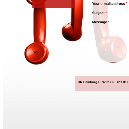
Your e-mail address
*
Subject
*
Message
*
HR Hamburg
HRA 92306 -
USt.ID
D