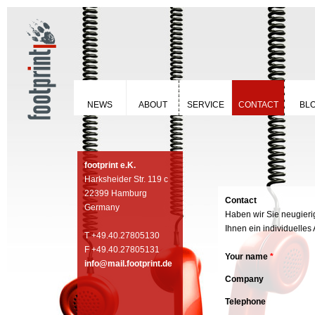
NEWS
ABOUT
SERVICE
CONTACT
BL
footprint e.K.
Harksheider Str. 119 c
22399 Hamburg
Contact
Germany
Haben wir Sie neugieri
Ihnen ein individuelles
T +49.40.27805130
F +49.40.27805131
Your name
*
info@mail.footprint.de
Company
Telephone