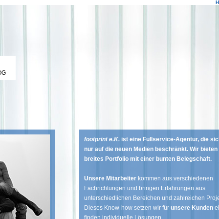
OG
footprint e.K.
ist eine Fullservice-Agentur, die sic
nur auf die neuen Medien beschränkt. Wir bieten 
breites Portfolio mit einer bunten Belegschaft.
Unsere Mitarbeiter
kommen aus verschiedenen
Fachrichtungen und bringen Erfahrungen aus
unterschiedlichen Bereichen und zahlreichen Proje
Dieses Know-how setzen wir für
unsere Kunden
e
finden individuelle Lösungen.