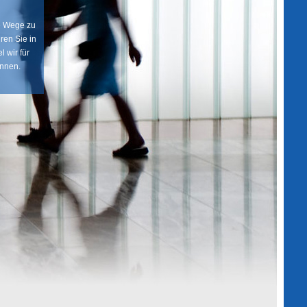
ue Wege zu
ren Sie in
el wir für
önnen.