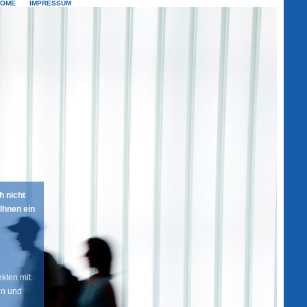
HOME
IMPRESSUM
footprint
h nicht
Ihnen ein
kten mit.
in und