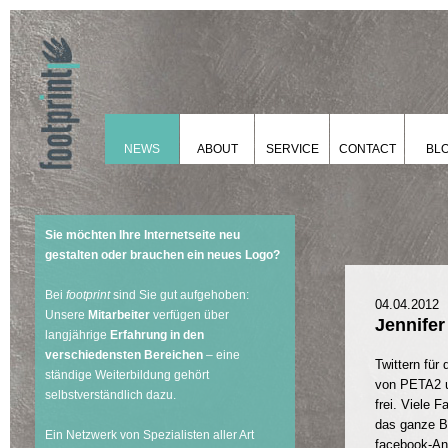
NEWS
ABOUT
SERVICE
CONTACT
BL
Sie möchten Ihre Internetseite neu
gestalten oder brauchen ein neues Logo?
Bei
footprint
sind Sie gut aufgehoben:
04.04.2012
Unsere
Mitarbeiter
verfügen über
Jennifer
langjährige
Erfahrung in den
verschiedensten Bereichen
– eine
Twittern für
ständige Weiterbildung gehört
von PETA2
selbstverständlich dazu.
frei. Viele 
das ganze Bi
Ein Netzwerk von Spezialisten aller Art
facebook-An