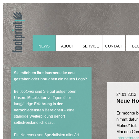
NEWS
ABOUT
SERVICE
CONTACT
BL
Sie möchten Ihre Internetseite neu
gestalten oder brauchen ein neues Logo?
Bei
footprint
sind Sie gut aufgehoben:
24.01.2013
Unsere
Mitarbeiter
verfügen über
Neue Ho
langjährige
Erfahrung in den
verschiedensten Bereichen
– eine
Er möchte b
ständige Weiterbildung gehört
nimmt dafür 
selbstverständlich dazu.
Malmö“ teil:
Mai den Con
Ein Netzwerk von Spezialisten aller Art
Internetpräs