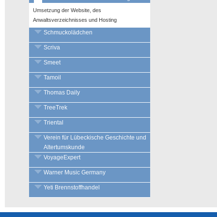
Umsetzung der Website, des
Anwaltsverzeichnisses und Hosting
Schmuckolädchen
Scriva
Smeet
Tamoil
Thomas Daily
TreeTrek
Triental
Verein für Lübeckische Geschichte und
Altertumskunde
VoyageExpert
Warner Music Germany
Yeti Brennstoffhandel