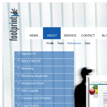
NEWS
ABOUT
SERVICE
CONTACT
BL
Profile
Team
References
Jobs
Agentur 65
BALLY WULFF
Bioswing
Bioswing-Akademie
Bringmann Druck
BSK-Logistik
Clausen Doll & Partner
Copy Factory