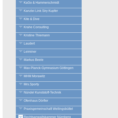
KaGo & Hammerschmidt
Kanzlei Link Siry Kupfer
Kite & Dive
Krahe Consulting
Kristine Thiemann
Laudert
Leiminer
Markus Beele
Max-Planck-Gymnasium Göttingen
MHM Morawitz
Mrs.Sporty
Nündel Kunststoff-Technik
Ofenhaus Dörfler
Praxisgemeinschaft Wellingsbüttel
Rechtsanwaltskammer Nürnberg