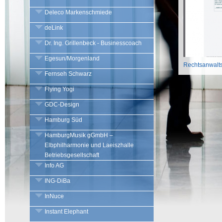
Deleco Markenschmiede
deLink
Dr. Ing. Grillenbeck - Businesscoach
Egesun/Morgenland
Rechtsanwalt
Fernseh Schwarz
Flying Yogi
GDC-Design
Hamburg Süd
HamburgMusik gGmbH –
Elbphilharmonie und Laeiszhalle
Betriebsgesellschaft
Info AG
ING-DiBa
InNuce
Instant Elephant