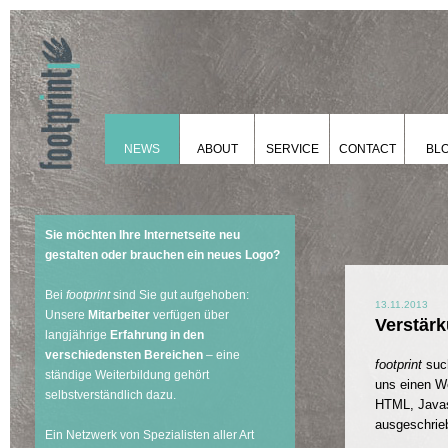
NEWS
ABOUT
SERVICE
CONTACT
BL
Sie möchten Ihre Internetseite neu
gestalten oder brauchen ein neues Logo?
Bei
footprint
sind Sie gut aufgehoben:
13.11.2013
Unsere
Mitarbeiter
verfügen über
Verstärk
langjährige
Erfahrung in den
verschiedensten Bereichen
– eine
footprint
such
ständige Weiterbildung gehört
uns einen We
selbstverständlich dazu.
HTML, Javas
ausgeschrie
Ein Netzwerk von Spezialisten aller Art