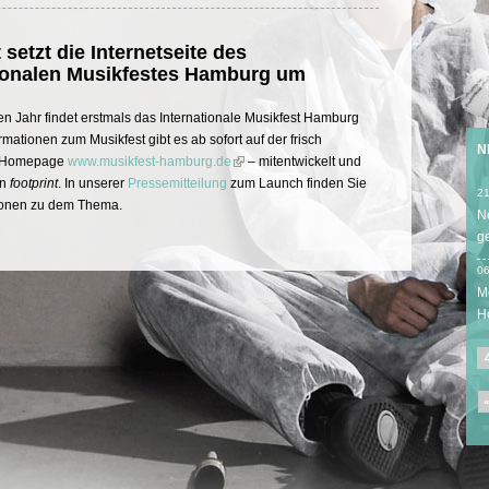
 setzt die Internetseite des
tionalen Musikfestes Hamburg um
 Jahr findet erstmals das Internationale Musikfest Hamburg
formationen zum Musikfest gibt es ab sofort auf der frisch
N
n Homepage
www.musikfest-hamburg.de
– mitentwickelt und
on
footprint
. In unserer
Pressemitteilung
zum Launch finden Sie
21
tionen zu dem Thema.
N
g
06
M
H
«