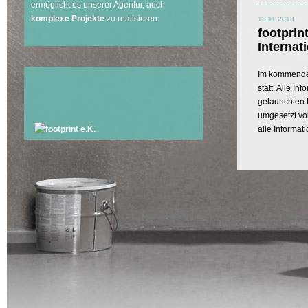
ermöglicht es unserer Agentur, auch
komplexe Projekte
zu realisieren.
13.11.2013
footprint
Interna
Im kommenden
statt. Alle In
gelaunchte
umgesetzt v
alle Informa