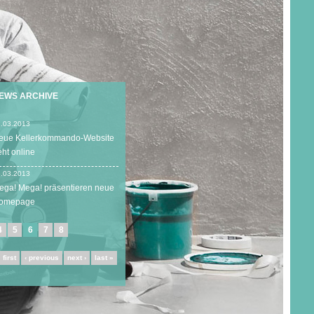
EWS ARCHIVE
.03.2013
eue Kellerkommando-Website
eht online
.03.2013
ega! Mega! präsentieren neue
omepage
4
5
6
7
8
 first
‹ previous
next ›
last »