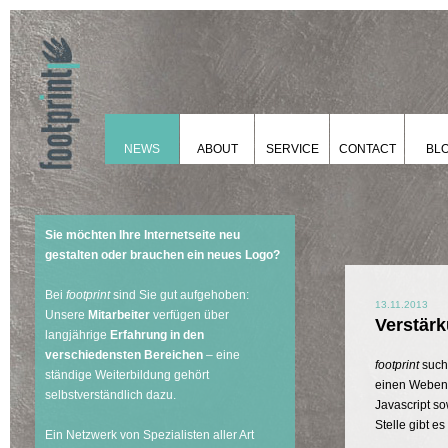
NEWS
ABOUT
SERVICE
CONTACT
BL
Sie möchten Ihre Internetseite neu
gestalten oder brauchen ein neues Logo?
Bei
footprint
sind Sie gut aufgehoben:
13.11.2013
Unsere
Mitarbeiter
verfügen über
Verstärk
langjährige
Erfahrung in den
verschiedensten Bereichen
– eine
footprint
such
ständige Weiterbildung gehört
einen Webent
selbstverständlich dazu.
Javascript s
Stelle gibt es
Ein Netzwerk von Spezialisten aller Art