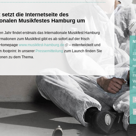
 setzt die Internetseite des
tionalen Musikfestes Hamburg um
 Jahr findet erstmals das Internationale Musikfest Hamburg
formationen zum Musikfest gibt es ab sofort auf der frisch
N
n Homepage
www.musikfest-hamburg.de
– mitentwickelt und
on
footprint
. In unserer
Pressemitteilung
zum Launch finden Sie
22
tionen zu dem Thema.
N
n
21
W
R
«