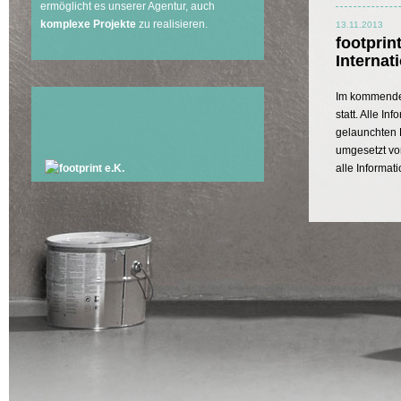
ermöglicht es unserer Agentur, auch
komplexe Projekte
zu realisieren.
13.11.2013
footprint
Interna
Im kommenden
statt. Alle In
gelaunchte
umgesetzt v
alle Informa