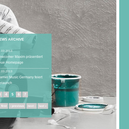
EWS ARCHIVE
.03.2013
ewcomer Maxim präsentiert
eue Homepage
.03.2013
arner Music Germany feiert
elaunch
3
4
5
6
7
 first
‹ previous
next ›
last »