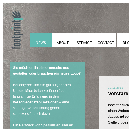
NEWS
ABOUT
SERVICE
CONTACT
BL
Sie möchten Ihre Internetseite neu
gestalten oder brauchen ein neues Logo?
Bei
footprint
sind Sie gut aufgehoben:
13.11.2013
Unsere
Mitarbeiter
verfügen über
Verstärk
langjährige
Erfahrung in den
verschiedensten Bereichen
– eine
footprint
such
ständige Weiterbildung gehört
einen Webent
selbstverständlich dazu.
Javascript s
Stelle gibt es
Ein Netzwerk von Spezialisten aller Art